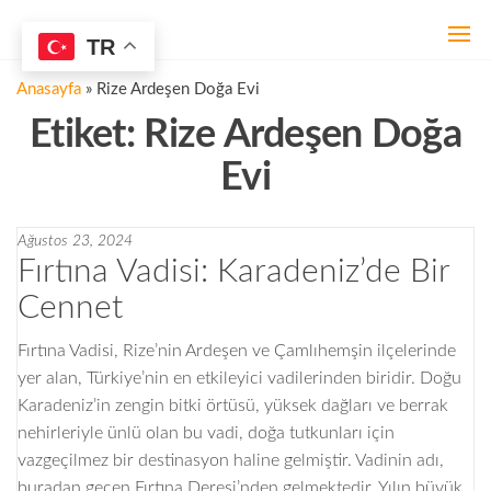
İçeriğe
geç
TR
ŞAHİNTEPE
ARDEŞEN
KONSEPT
DOĞA EVİ
Anasayfa
»
Rize Ardeşen Doğa Evi
TAŞ EV
Etiket:
Rize Ardeşen Doğa
Evi
Ağustos 23, 2024
Fırtına Vadisi: Karadeniz’de Bir
Cennet
Fırtına Vadisi, Rize’nin Ardeşen ve Çamlıhemşin ilçelerinde
yer alan, Türkiye’nin en etkileyici vadilerinden biridir. Doğu
Karadeniz’in zengin bitki örtüsü, yüksek dağları ve berrak
nehirleriyle ünlü olan bu vadi, doğa tutkunları için
vazgeçilmez bir destinasyon haline gelmiştir. Vadinin adı,
buradan geçen Fırtına Deresi’nden gelmektedir. Yılın büyük