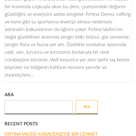
bir kısmında coşkuyla akan bu dere, çevresindeki doğanın
güzelliğini ve enerjisini adeta simgeler. Fırtına Deresi, rafting
ve kano gibi su sporlarına elverişli olması nedeniyle
adrenalin tutkunlarının da ilgisini çeker. Fırtına Vadisi’nin
doğal güzellikleri arasında zengin bitki örtüsü, gür ormanlar,
zengin flora ve fauna yer alır. Özellikle sonbahar aylarında
vadi, sarı, turuncu ve kırmızının tonlarıyla bir renk
cümbüşüne bürünür. Vadi boyunca yer alan tarihi taş kemer
köprüler ise bölgenin kültürel mirasını yansıtır ve
ziyaretçilere…
ARA
Ara
RECENT POSTS
FIRTINA VADISI: KARADENIZ’DE BIR CENNET