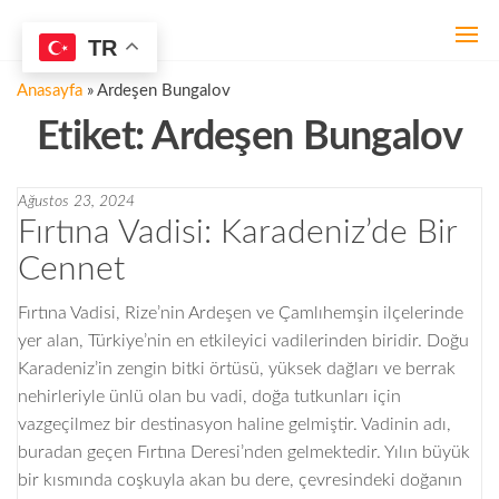
İçeriğe
geç
TR
ŞAHİNTEPE
ARDEŞEN
KONSEPT
DOĞA EVİ
Anasayfa
»
Ardeşen Bungalov
TAŞ EV
Etiket:
Ardeşen Bungalov
Ağustos 23, 2024
Fırtına Vadisi: Karadeniz’de Bir
Cennet
Fırtına Vadisi, Rize’nin Ardeşen ve Çamlıhemşin ilçelerinde
yer alan, Türkiye’nin en etkileyici vadilerinden biridir. Doğu
Karadeniz’in zengin bitki örtüsü, yüksek dağları ve berrak
nehirleriyle ünlü olan bu vadi, doğa tutkunları için
vazgeçilmez bir destinasyon haline gelmiştir. Vadinin adı,
buradan geçen Fırtına Deresi’nden gelmektedir. Yılın büyük
bir kısmında coşkuyla akan bu dere, çevresindeki doğanın